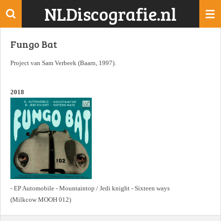
NLDiscografie.nl
Ga
direct
naar
Fungo Bat
de
hoofdinhoud
Project van Sam Verbeek (Baarn, 1997).
2018
- EP Automobile - Mountaintop / Jedi knight - Sixteen ways
(Milkcow MOOH 012)