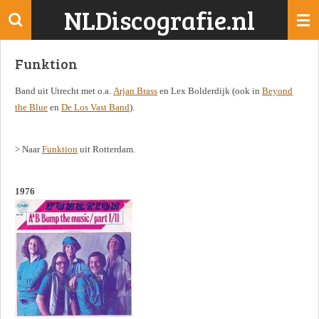
NLDiscografie.nl
Ga
direct
naar
Funktion
de
hoofdinhoud
Band uit Utrecht met o.a.
Arjan Brass
en Lex Bolderdijk (ook in
Beyond
the Blue
en
De Los Vast Band
).
> Naar
Funktion
uit Rotterdam.
1976