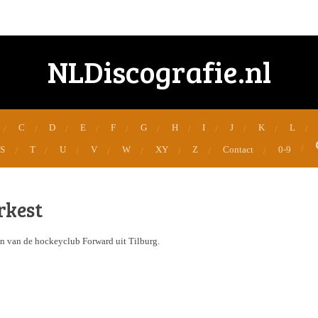
NLDiscografie.nl
C
D
E
F
G
H
I
J
K
L
S
T
U
V
W
XY
Z
Contact
0-9
rkest
aan van de hockeyclub Forward uit Tilburg.