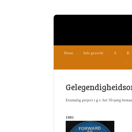
Ga
direct
naar
de
hoofdinhoud
Home
Info gezocht
A
B
Gelegendigheidso
Eenmalig project t.g.v. het 50-jarig best
1981