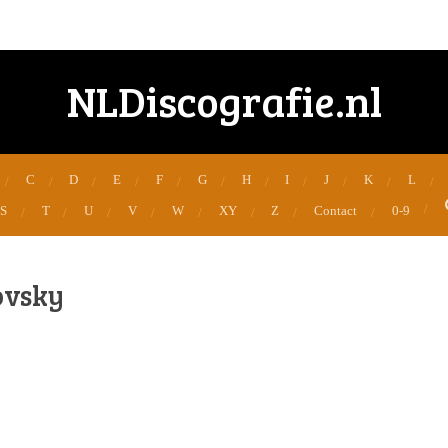
NLDiscografie.nl
C
D
E
F
G
H
I
J
K
L
S
T
U
V
W
XY
Z
Contact
0-9
ovsky