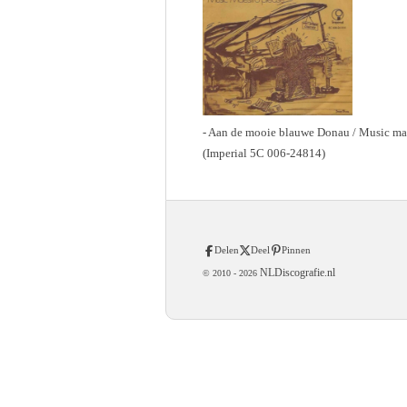
- Aan de mooie blauwe Donau / Music mae
(Imperial 5C 006-24814)
Delen
Deel
Pinnen
NLDiscografie.nl
© 2010 -
2026