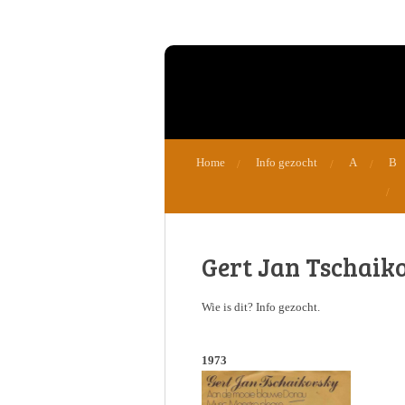
Ga
direct
naar
de
hoofdinhoud
Home
Info gezocht
A
B
Gert Jan Tschaik
Wie is dit? Info gezocht.
1973