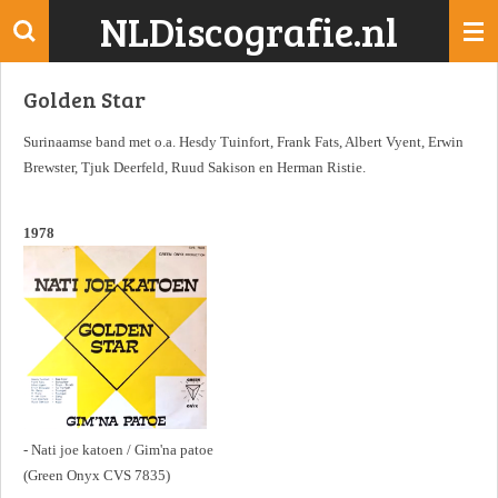
NLDiscografie.nl
Ga
direct
naar
Golden Star
de
hoofdinhoud
Surinaamse band met o.a. Hesdy Tuinfort, Frank Fats, Albert Vyent, Erwin
Brewster, Tjuk Deerfeld, Ruud Sakison en Herman Ristie.
1978
- Nati joe katoen / Gim'na patoe
(Green Onyx CVS 7835)