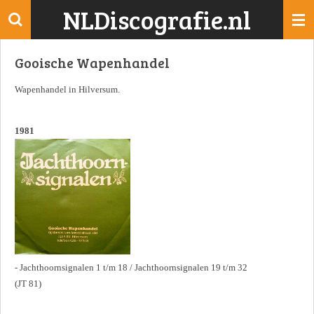
NLDiscografie.nl
Ga
direct
naar
Gooische Wapenhandel
de
hoofdinhoud
Wapenhandel in Hilversum.
1981
- Jachthoornsignalen 1 t/m 18 / Jachthoornsignalen 19 t/m 32
(JT 81)