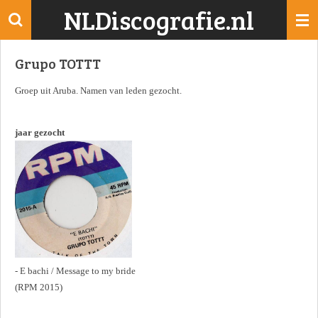
NLDiscografie.nl
Ga
direct
naar
Grupo TOTTT
de
hoofdinhoud
Groep uit Aruba. Namen van leden gezocht.
jaar gezocht
- E bachi / Message to my bride
(RPM 2015)