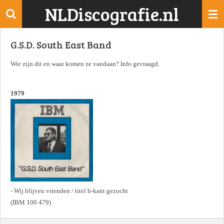
NLDiscografie.nl
Ga
direct
naar
G.S.D. South East Band
de
hoofdinhoud
Wie zijn dit en waar komen ze vandaan? Info gevraagd.
1979
- Wij blijven vrienden / titel b-kant gezocht
(IBM 100 479)