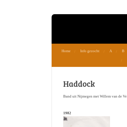
Ga
direct
naar
de
hoofdinhoud
Home
Info gezocht
A
B
Haddock
Band uit Nijmegen met Willem van de Ven,
1982