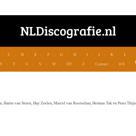
NLDiscografie.nl
C
D
E
F
G
H
I
J
K
L
S
T
U
V
W
XY
Z
Contact
0-9
 Harrie van Seters, Hay Zeelen, Marcel van Rootselaar, Herman Tak en Peter Thijs