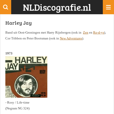
NLDiscografie.nl
Ga
direct
naar
Harley Jay
de
hoofdinhoud
Band uit Oost-Groningen met Harry Rijnbergen (ook in
Zen
en
Ro-d-ys
),
Cor Többen en Peter Bootsman (ook in
New Adventures
).
1973
- Rosy / Life-time
(Negram NG 324)