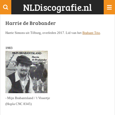
NLDiscografie.nl
Ga
direct
naar
Harrie de Brabander
de
hoofdinhoud
Harrie Simons uit Tilburg, overleden 2017. Lid van het
Brabant Trio
.
1983
- Mijn Brabantsland / 't Vissertje
(Hopla CNC 8345)