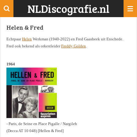
NLDiscografie.nl
Ga
direct
naar
Helen & Fred
de
hoofdinhoud
Echtpaar
Helen
Werkman (1940-2022) en Fred Gaasbeek uit Enschede.
Fred ook bekend als orkestleider
Freddy Golden
.
1964
- Paris, de Seine en Place Pigalle / Nargileh
(Decca AT 10 048) [Hellen & Fred]