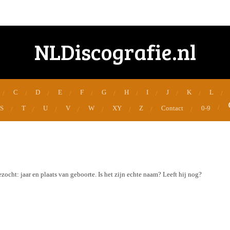
NLDiscografie.nl
C
D
E
F
G
H
I
J
K
L
S
T
U
V
W
XY
Z
Contact
0-9
ocht: jaar en plaats van geboorte. Is het zijn echte naam? Leeft hij nog?