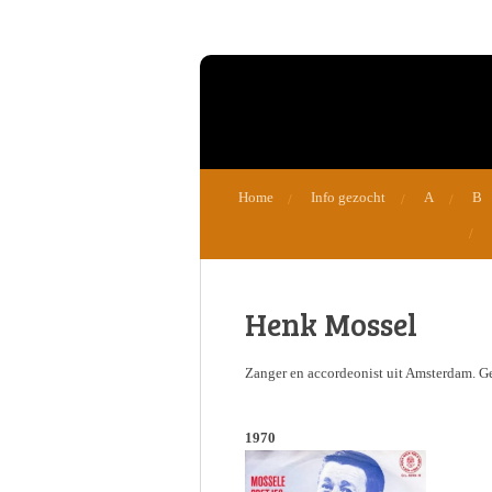
Ga
direct
naar
de
hoofdinhoud
Home
Info gezocht
A
B
Henk Mossel
Zanger en accordeonist uit Amsterdam. Gez
1970