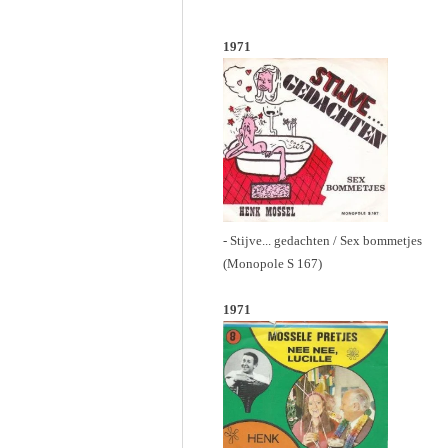
1971
- Stijve... gedachten / Sex bommetjes
(Monopole S 167)
1971