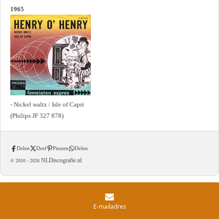
1965
- Nickel waltz / Isle of Capri
(Philips JF 327 878)
Delen
Deel
Pinnen
Delen
NLDiscografie.nl
© 2010 -
2026
E-mailadres