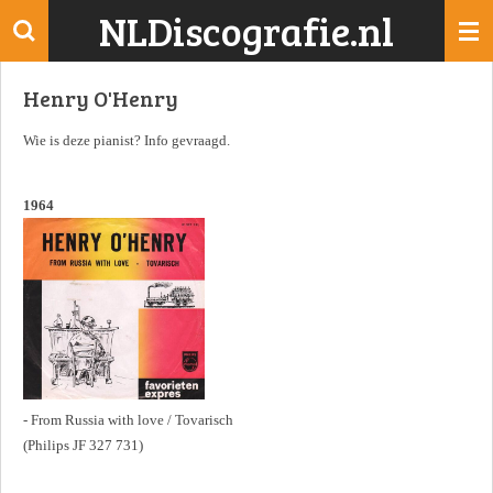
NLDiscografie.nl
Ga
direct
naar
Henry O'Henry
de
hoofdinhoud
Wie is deze pianist? Info gevraagd.
1964
- From Russia with love / Tovarisch
(Philips JF 327 731)