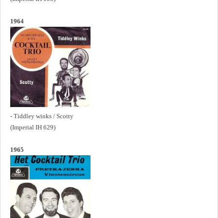
1964
- Tiddley winks / Scotty
(Imperial IH 629)
1965