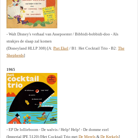
- Walt Disney's verhaal van Assepoester / Bibbidi-bobbidi-doo - Als
strakjes de slaap zal komen
(Disneyland HLLP 308) [A:
Piet Ekel
/ B1: Het Cocktail Trio - B2:
The
Shepherds
]
1965
- EP De lollieboom - De walvis / Help! Help! - De domme ezel
(Imperial IPE 5120) [Het Cocktail Trio met
De Merels
&
De Krekels
]