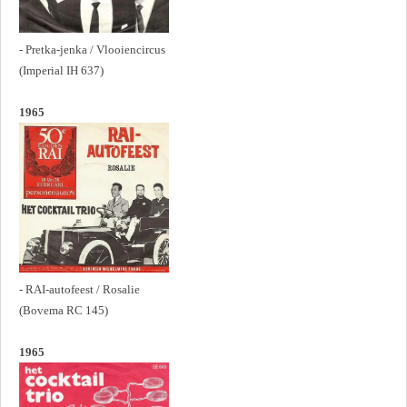
- Pretka-jenka / Vlooiencircus
(Imperial IH 637)
1965
- RAI-autofeest / Rosalie
(Bovema RC 145)
1965