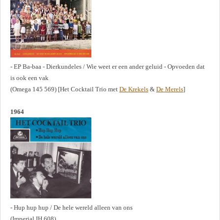
- EP Ba-baa - Dierkundeles / Wie weet er een ander geluid - Opvoeden dat
is ook een vak
(Omega 145 569) [Het Cocktail Trio met
De Krekels
&
De Merels
]
1964
- Hup hup hup / De hele wereld alleen van ons
(Imperial IH 608)