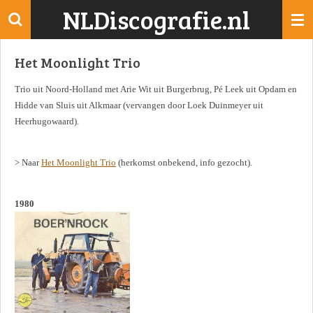
NLDiscografie.nl
Ga
direct
naar
Het Moonlight Trio
de
hoofdinhoud
Trio uit Noord-Holland met Arie Wit uit Burgerbrug, Pé Leek uit Opdam en
Hidde van Sluis uit Alkmaar (vervangen door Loek Duinmeyer uit
Heerhugowaard).
> Naar
Het Moonlight Trio
(herkomst onbekend, info gezocht).
1980