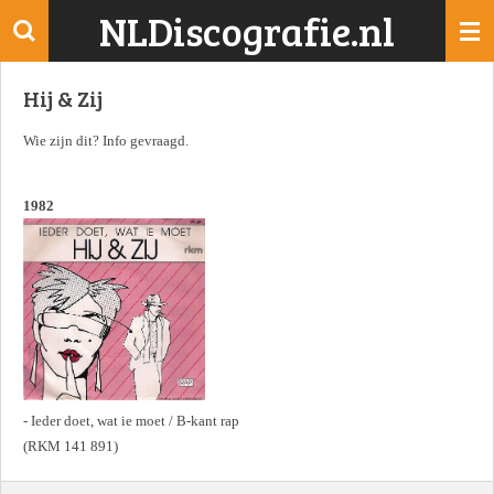
NLDiscografie.nl
Ga
direct
naar
Hij & Zij
de
hoofdinhoud
Wie zijn dit? Info gevraagd.
1982
- Ieder doet, wat ie moet / B-kant rap
(RKM 141 891)