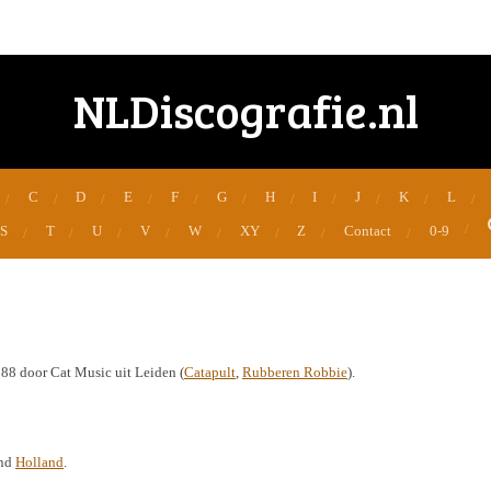
NLDiscografie.nl
C
D
E
F
G
H
I
J
K
L
S
T
U
V
W
XY
Z
Contact
0-9
988 door Cat Music uit Leiden (
Catapult
,
Rubberen Robbie
).
and
Holland
.