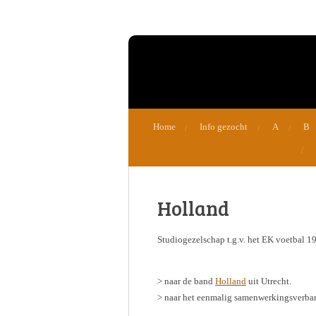
Ga
direct
naar
de
hoofdinhoud
Home
Info gezocht
A
B
Holland
Studiogezelschap t.g.v. het EK voetbal 1
> naar de band
Holland
uit Utrecht.
> naar het eenmalig samenwerkingsverb