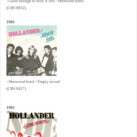
- Good enough to rock 'n' roll / Sherwood hotel
(CBS 8932)
1981
- Sherwood hotel / Empty record
(CBS 9427)
1981