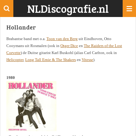
NLDiscografie.nl
Ga
direct
naar
Hollander
de
hoofdinhoud
Brabantse band met o.a.
Toon van den Berg
uit Eindhoven, Otto
Cooymans uit Rosmalen (ook in
Otger Dice
en
The Raiders of the Lost
Corvette
) de Duitse gitarist Karl Buskohl (alias Carl Carlton, ook in
Helicopter
,
Long Tall Ernie & The Shakers
en
Vitesse
).
1980