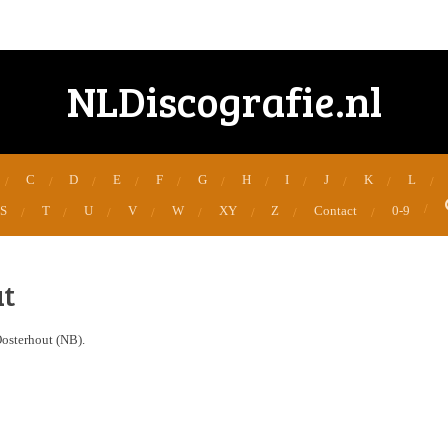
NLDiscografie.nl
C
D
E
F
G
H
I
J
K
L
S
T
U
V
W
XY
Z
Contact
0-9
ut
osterhout (NB).