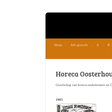
Ga
direct
naar
de
hoofdinhoud
Home
Info gezocht
A
B
Horeca Oosterho
Gezelschap van horeca-ondernemers uit O
1985