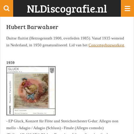
NLDiscografie.nl
Ga
direct
naar
Hubert Barwahser
de
hoofdinhoud
Duitse fluitist (Herzogenrath 1906, overleden 1985). Vanaf 1935 wonend
in Nederland, in 1950 genaturaliseerd. Lid van het
Concertgebouworkest
.
1959
- EP Gluck, Konzert für Flöte und Streichorchester G-dur: Allegro non
mollo - Adagio / Adagio (Schluss) - Finale (Allegro comodo)