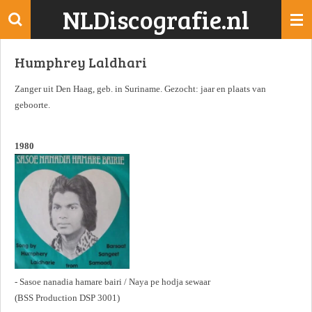
NLDiscografie.nl
Ga
direct
naar
Humphrey Laldhari
de
hoofdinhoud
Zanger uit Den Haag, geb. in Suriname. Gezocht: jaar en plaats van
geboorte.
1980
- Sasoe nanadia hamare bairi / Naya pe hodja sewaar
(BSS Production DSP 3001)