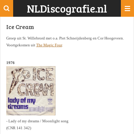
NLDiscografie.nl
Ga
direct
naar
Ice Cream
de
hoofdinhoud
Groep uit St. Willebrord met o.a. Piet Schneijdenberg en Cor Hoogeveen.
Voortgekomen uit
The Magic Four
.
1976
- Lady of my dreams / Moonlight song
(CNR 141 342)