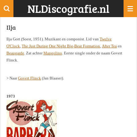
NLDiscografie.nl
Ga
direct
naar
Ilja
de
hoofdinhoud
Ilja Gort (Soest, 1951). Muzikant en componist. Lid van
Twelve
O'Clock
,
The Just During One Night Big-Beat Formation
,
After Tea
en
Beaugarde
. Zat achter
Mangolino
. Eerste single onder de naam Govert
Flinck.
> Naar
Govert Flinck
(Jan Blaaser).
1973