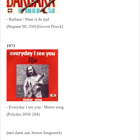
- Barbara / Waar is de tijd
(Negram NG 350) [Govert Flinck]
1973
- Everyday I see you / Motor song
(Polydor 2050 204)
(met dank aan Jeroen Jongeneel)