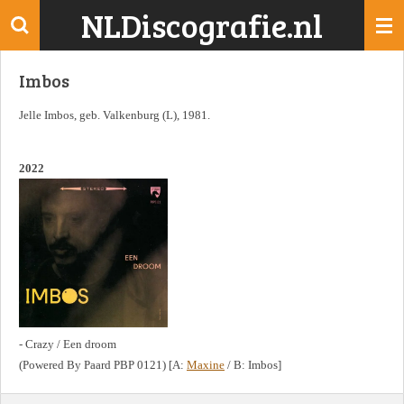
NLDiscografie.nl
Ga
direct
naar
Imbos
de
hoofdinhoud
Jelle Imbos, geb. Valkenburg (L), 1981.
2022
- Crazy / Een droom
(Powered By Paard PBP 0121) [A:
Maxine
/ B: Imbos]