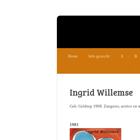
Ga
direct
naar
de
hoofdinhoud
Home
Info gezocht
A
B
Ingrid Willemse
Geb. Geldrop 1968. Zangeres, actrice en 
1983