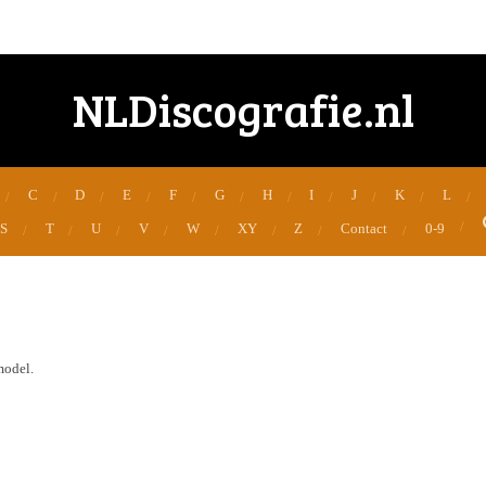
NLDiscografie.nl
C
D
E
F
G
H
I
J
K
L
S
T
U
V
W
XY
Z
Contact
0-9
model.