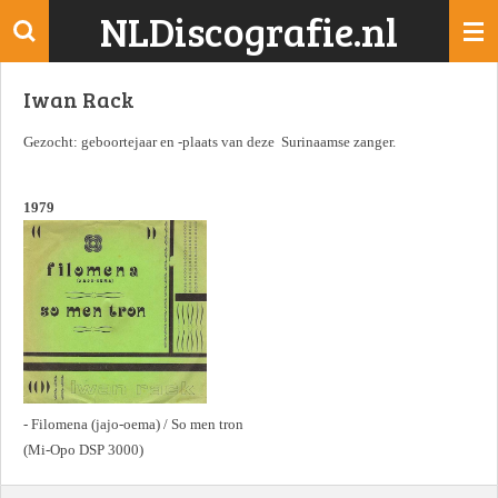
NLDiscografie.nl
Ga
direct
naar
Iwan Rack
de
hoofdinhoud
Gezocht: geboortejaar en -plaats van deze Surinaamse zanger.
1979
- Filomena (jajo-oema) / So men tron
(Mi-Opo DSP 3000)