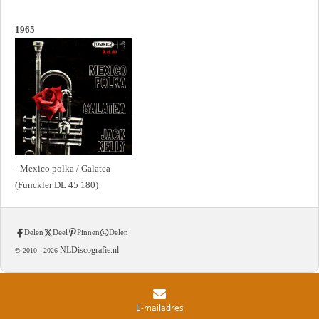
1965
- Mexico polka / Galatea
(Funckler DL 45 180)
Delen
Deel
Pinnen
Delen
NLDiscografie.nl
© 2010 -
2026
E-mailadres