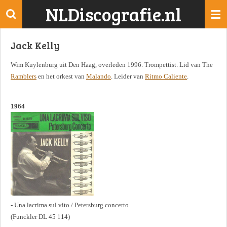
NLDiscografie.nl
Ga
direct
naar
Jack Kelly
de
hoofdinhoud
Wim Kuylenburg uit Den Haag, overleden 1996. Trompettist. Lid van The
Ramblers
en het orkest van
Malando
. Leider van
Ritmo Caliente
.
1964
- Una lacrima sul vito / Petersburg concerto
(Funckler DL 45 114)