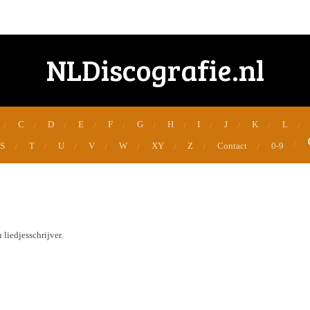
NLDiscografie.nl
C
D
E
F
G
H
I
J
K
L
S
T
U
V
W
XY
Z
Contact
0-9
liedjesschrijver.