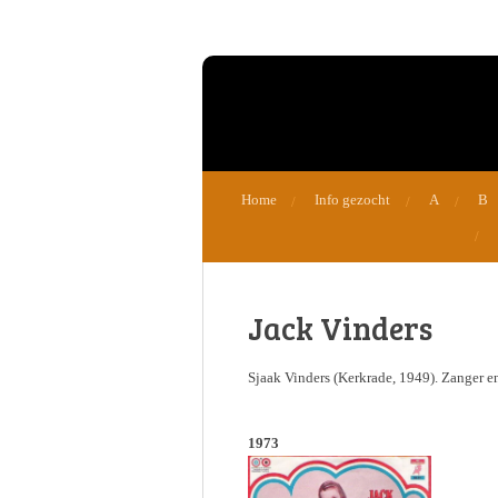
Ga
direct
naar
de
hoofdinhoud
Home
Info gezocht
A
B
Jack Vinders
Sjaak Vinders (Kerkrade, 1949). Zanger en 
1973