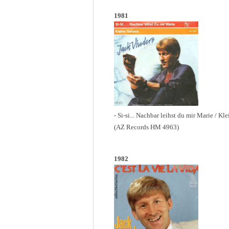
1981
- Si-si... Nachbar leihst du mir Marie / Kl
(AZ Records HM 4963)
1982