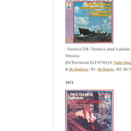
- Veronica 538 / Veronica, draai 'n plaatj
Veronica
(Elf Provinciën ELF 6750) [A:
Vader Abr
&
De Makkers
/ B1:
De Rekels
- B2: De 
1973