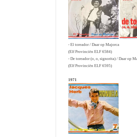
- El toreador / Daar op Majorca
(Elf Provinciën ELF 6584)
- De toreador (o, o, signorita) / Daar op M
(Elf Provinciën ELF 6595)
1971