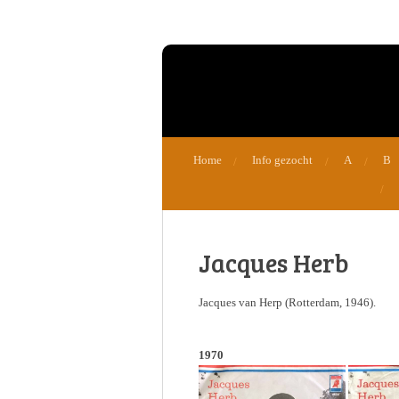
Ga
direct
naar
de
hoofdinhoud
Home
Info gezocht
A
B
Jacques Herb
Jacques van Herp (Rotterdam, 1946).
1970