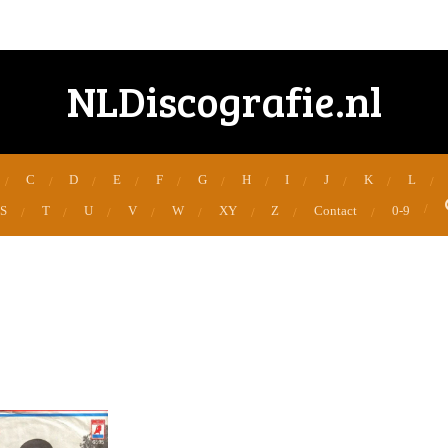
NLDiscografie.nl
C
D
E
F
G
H
I
J
K
L
S
T
U
V
W
XY
Z
Contact
0-9