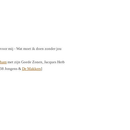
e voor mij - Wat moet ik doen zonder jou
aham
met zijn Goede Zonen, Jacques Herb
538 Jongens &
De Makkers
]