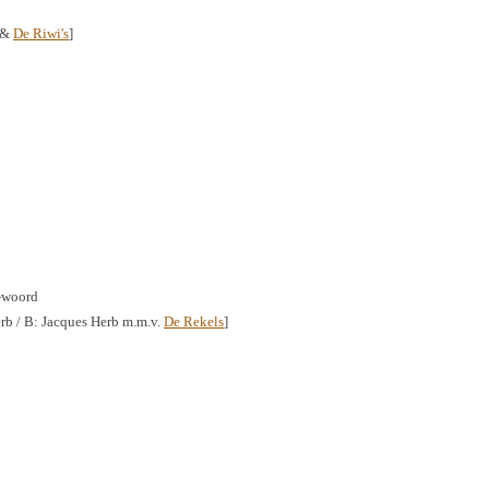
b &
De Riwi's
]
a-woord
rb / B: Jacques Herb m.m.v.
De Rekels
]