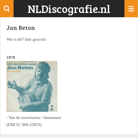
NLDiscografie.nl
Ga
direct
naar
Jan Beton
de
hoofdinhoud
Wie is dit? Info gezocht.
1978
- Van de ouwerwetse / Annemarie
(EMI 5C 006-25835)