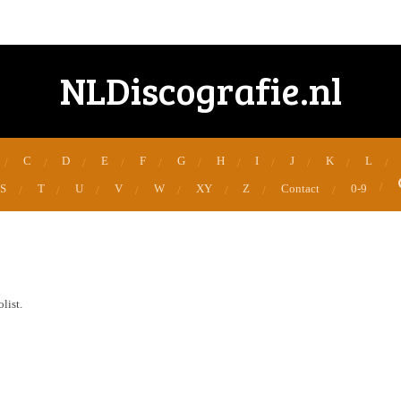
NLDiscografie.nl
C
D
E
F
G
H
I
J
K
L
S
T
U
V
W
XY
Z
Contact
0-9
list.