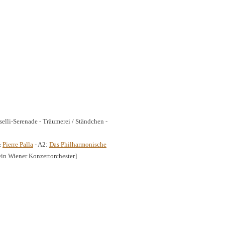
selli-Serenade - Träumerei / Ständchen -
&
Pierre Palla
- A2:
Das Philharmonische
ein Wiener Konzertorchester]