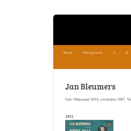
Ga
direct
naar
de
hoofdinhoud
Home
Info gezocht
A
B
Jan Bleumers
Geb. Oldenzaal 1916, overleden 1987. Vio
1955