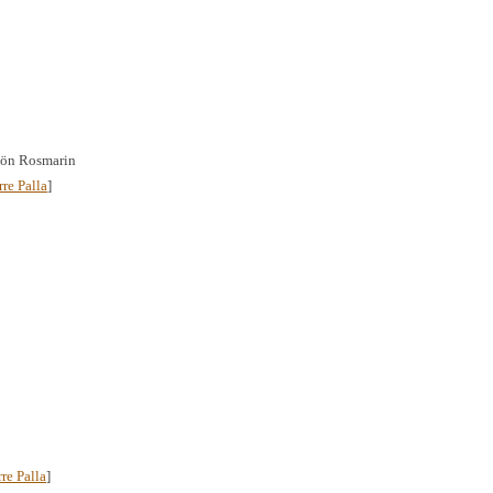
chön Rosmarin
rre Palla
]
rre Palla
]