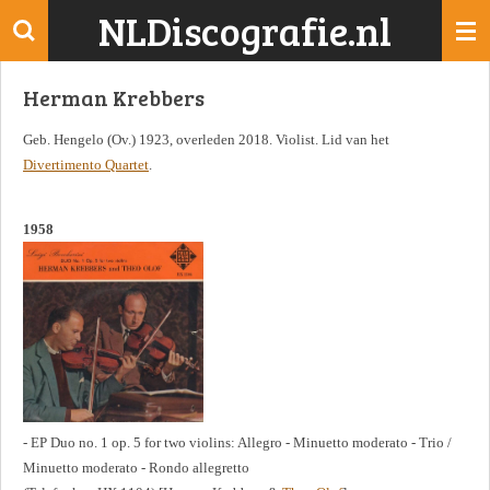
NLDiscografie.nl
Ga
direct
naar
Herman Krebbers
de
hoofdinhoud
Geb. Hengelo (Ov.) 1923, overleden 2018. Violist. Lid van het
Divertimento Quartet
.
1958
- EP Duo no. 1 op. 5 for two violins: Allegro - Minuetto moderato - Trio /
Minuetto moderato - Rondo allegretto