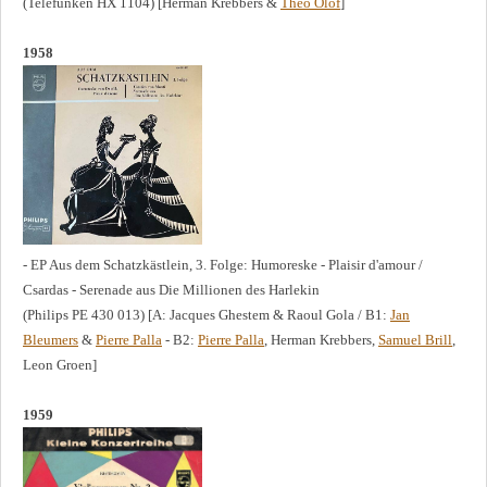
(Telefunken HX 1104) [Herman Krebbers &
Theo Olof
]
1958
- EP Aus dem Schatzkästlein, 3. Folge: Humoreske - Plaisir d'amour /
Csardas - Serenade aus Die Millionen des Harlekin
(Philips PE 430 013) [A: Jacques Ghestem & Raoul Gola / B1:
Jan
Bleumers
&
Pierre Palla
- B2:
Pierre Palla
, Herman Krebbers,
Samuel Brill
,
Leon Groen]
1959