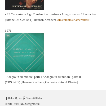
- EP Concerto in F gr. T: Adantino graziose - Allegro deciso / Recitativo
(Artone DS S 25 551) [Herman Krebbers,
Amsterdams Kamerorkest
]
1971
- Adagio in sil minore, parte I / Adagio in sil minore, parte II
(CBS 5437) [Herman Krebbers, Orchestra d'Archi Diretta]
Delen
Deel
Pinnen
Delen
NLDiscografie.nl
© 2010 -
2026