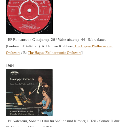
- EP Romance in G major op. 26 / Valse triste op. 44 - Sabre dance
(Fontana EE 494 025) [A: Herman Krebbers,
The Hague Philharmonic
Orchestra
/ B:
The Hague Philharmonic Orchestra
]
1964
- EP Valentini, Sonate D-dur für Violine und Klavier, 1. Teil / Sonate D-dur