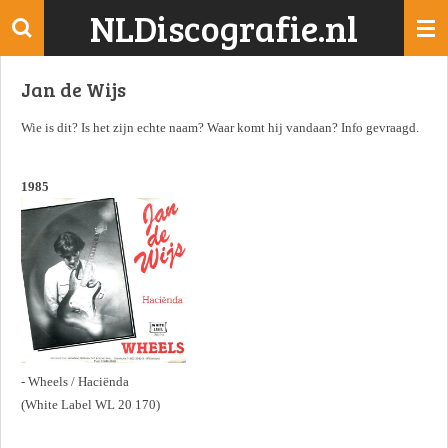
NLDiscografie.nl
Ga
direct
naar
Jan de Wijs
de
hoofdinhoud
Wie is dit? Is het zijn echte naam? Waar komt hij vandaan? Info gevraagd.
1985
- Wheels / Haciënda
(White Label WL 20 170)