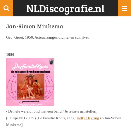
NLDiscografie.nl
Ga
direct
naar
Jan-Simon Minkema
de
hoofdinhoud
Geb. Groet, 1950. Acteur, zanger, dichter en schrijver.
1980
- De hele wereld rond met een band / Je reinste aanstellerij
(Philips 6017 239) [De Familie Knots, zang:
Hetty Heyting
en Jan-Simon
Minkema]