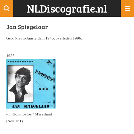
NLDiscografie.nl
Ga
direct
naar
Jan Spiegelaar
de
hoofdinhoud
Geb. Nieuw-Amsterdam 1946, overleden 1996.
1983
- In Honoloeloe / M'n eiland
(Non 161)