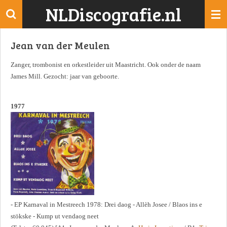
NLDiscografie.nl
Ga
direct
naar
Jean van der Meulen
de
hoofdinhoud
Zanger, trombonist en orkestleider uit Maastricht. Ook onder de naam
James Mill. Gezocht: jaar van geboorte.
1977
- EP Karnaval in Mestreech 1978: Drei daog - Allèh Josee / Blaos ins e
stökske - Kump ut vendaog neet