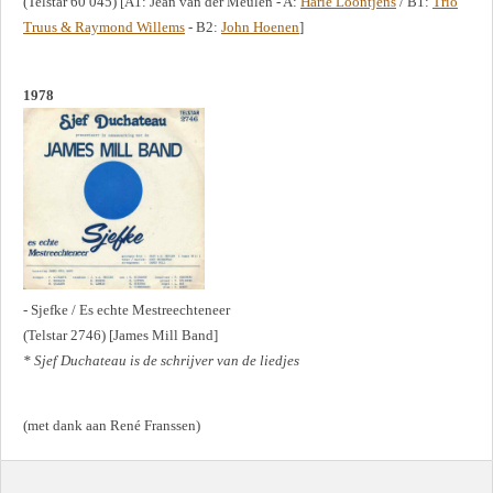
(Telstar 60 045) [A1: Jean van der Meulen - A:
Harie Loontjens
/ B1:
Trio
Truus & Raymond Willems
- B2:
John Hoenen
]
1978
- Sjefke / Es echte Mestreechteneer
(Telstar 2746) [James Mill Band]
* Sjef Duchateau is de schrijver van de liedjes
(met dank aan René Franssen)