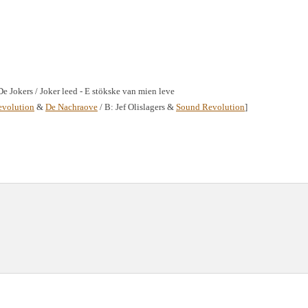
De Jokers / Joker leed - E stökske van mien leve
volution
&
De Nachraove
/ B: Jef Olislagers &
Sound Revolution
]