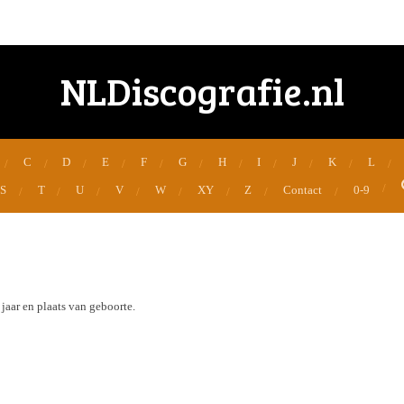
NLDiscografie.nl
C
D
E
F
G
H
I
J
K
L
S
T
U
V
W
XY
Z
Contact
0-9
jaar en plaats van geboorte.