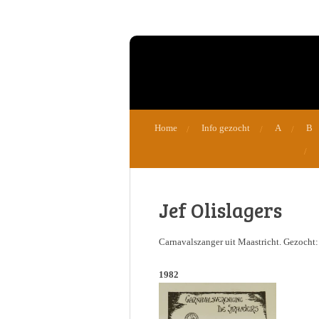
Ga
direct
naar
de
hoofdinhoud
Home
Info gezocht
A
B
Jef Olislagers
Carnavalszanger uit Maastricht. Gezocht: 
1982