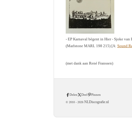
- EP Karnaval bègent in Hier - Sjoke van 
(Marlstone MARL 198 215) [A:
Sound Re
(met dank aan René Franssen)
Delen
Deel
Pinnen
NLDiscografie.nl
© 2010 -
2026