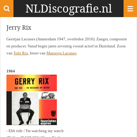
NLDiscografie.nl
Ga
direct
naar
Jerry Rix
de
hoofdinhoud
Geertjan Lacunes (Amsterdam 1947, overleden 2016). Zanger, componist
en producer. Vanaf begin jaren zeventig vooral actief in Duitsland. Zoon
van
Tobi Rix
, broer van
Maroesja Lacunes
.
1964
- Ebb tide / I'm watching my watch