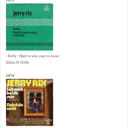
1973
- Kelly / Hard to win, easy to loose
(Delta D 1038)
1974