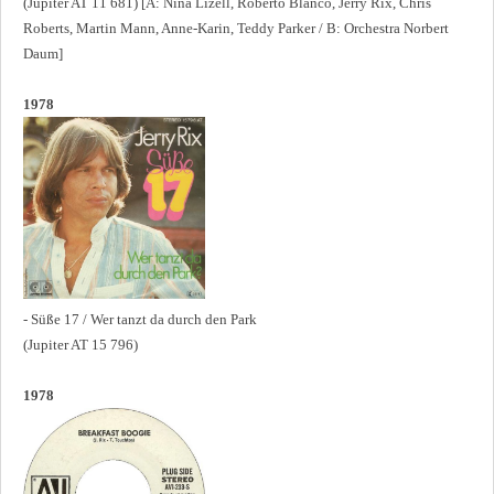
(Jupiter AT 11 681) [A: Nina Lizell, Roberto Blanco, Jerry Rix, Chris
Roberts, Martin Mann, Anne-Karin, Teddy Parker / B: Orchestra Norbert
Daum]
1978
- Süße 17 / Wer tanzt da durch den Park
(Jupiter AT 15 796)
1978