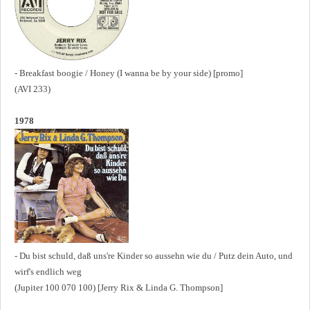
- Breakfast boogie / Honey (I wanna be by your side) [promo]
(AVI 233)
1978
- Du bist schuld, daß uns're Kinder so aussehn wie du / Putz dein Auto, und
wirf's endlich weg
(Jupiter 100 070 100) [Jerry Rix & Linda G. Thompson]