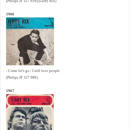
(Philips JF 327 659) [Gerry Rix]
1966
- Come let's go / I still love people
(Philips JF 327 986)
1967