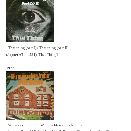
- That thing (part I) / That thing (part II)
(Jupiter AT 11 531) [That Thing]
1977
- Wir wünschen frohe Weihnachten / Jingle bells