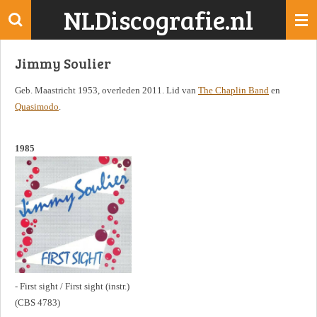
NLDiscografie.nl
Ga
direct
naar
Jimmy Soulier
de
hoofdinhoud
Geb. Maastricht 1953, overleden 2011. Lid van
The Chaplin Band
en
Quasimodo
.
1985
- First sight / First sight (instr.)
(CBS 4783)