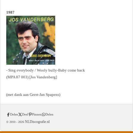
1987
- Sing everybody / Wooly bully-Baby come back
(MPA 87 003) [Jos Vandenberg]
(met dank aan Geert-Jan Spapens)
Delen
Deel
Pinnen
Delen
NLDiscografie.nl
© 2010 -
2026