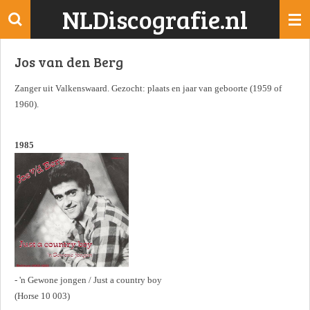
NLDiscografie.nl
Ga
direct
naar
Jos van den Berg
de
hoofdinhoud
Zanger uit Valkenswaard. Gezocht: plaats en jaar van geboorte (1959 of
1960).
1985
- 'n Gewone jongen / Just a country boy
(Horse 10 003)