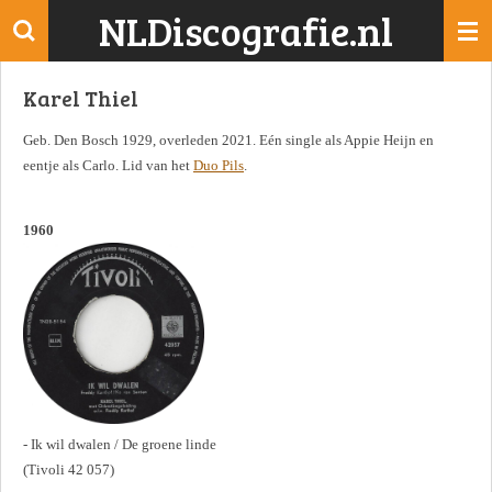
NLDiscografie.nl
Ga
direct
naar
Karel Thiel
de
hoofdinhoud
Geb. Den Bosch 1929, overleden 2021. Eén single als Appie Heijn en
eentje als Carlo. Lid van het
Duo Pils
.
1960
- Ik wil dwalen / De groene linde
(Tivoli 42 057)