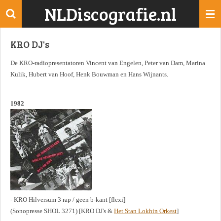
NLDiscografie.nl
Ga
direct
naar
KRO DJ's
de
hoofdinhoud
De KRO-radiopresentatoren Vincent van Engelen, Peter van Dam, Marina
Kulik, Hubert van Hoof, Henk Bouwman en Hans Wijnants.
1982
- KRO Hilversum 3 rap / geen b-kant [flexi]
(Sonopresse SHOL 3271) [KRO DJ's &
Het Stan Lokhin Orkest
]