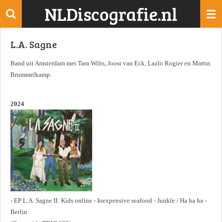
NLDiscografie.nl
Ga
direct
naar
L.A. Sagne
de
hoofdinhoud
Band uit Amsterdam met Tara Wilts, Joost van Eck, Lazlo Rogier en Martin
Brummelkamp.
2024
- EP L.A. Sagne II: Kids online - Inexpensive seafood - Junkle / Ha ha ha -
Berlin