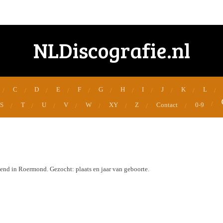
NLDiscografie.nl
C
D
E
F
G
H
I
J
K
L
S
T
U
V
W
XY
Z
Contact
0-9
end in Roermond. Gezocht: plaats en jaar van geboorte.