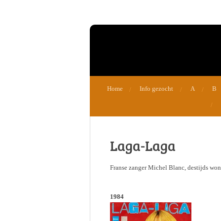
Ga
direct
naar
de
hoofdinhoud
Home
Info gezocht
A
B
Laga-Laga
Franse zanger Michel Blanc, destijds won
1984