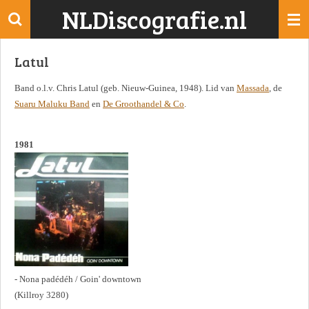
NLDiscografie.nl
Ga
direct
naar
Latul
de
hoofdinhoud
Band o.l.v. Chris Latul (geb. Nieuw-Guinea, 1948). Lid van
Massada
, de
Suaru Maluku Band
en
De Groothandel & Co
.
1981
- Nona padédéh / Goin' downtown
(Killroy 3280)