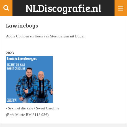
NLDiscografie.nl
Ga
direct
naar
Lawineboys
de
hoofdinhoud
Addie Compen en Koen van Steenbergen uit Budel.
2023
- Sex met die kale / Sweet Caroline
(Berk Music BM 3118 936)