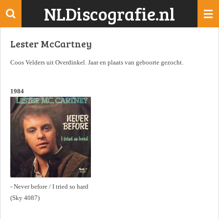
NLDiscografie.nl
Ga
direct
naar
Lester McCartney
de
hoofdinhoud
Coos Velders uit Overdinkel. Jaar en plaats van geboorte gezocht.
1984
- Never before / I tried so hard
(Sky 4087)