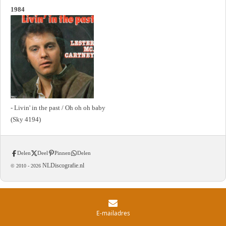
1984
- Livin' in the past / Oh oh oh baby
(Sky 4194)
Delen
Deel
Pinnen
Delen
NLDiscografie.nl
© 2010 -
2026
E-mailadres