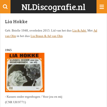
NLDiscografie.nl
Ga
direct
naar
Lia Hokke
de
hoofdinhoud
Geb. Brielle 1948, overleden 2015. Lid van het duo
Lia & Adri.
Met
Ad
van Olm
in het duo
Lia Braun & Ad van Olm
.
1965
- Kussen onder regenbogen / Voor jou en mij
(CNR UH 9771)