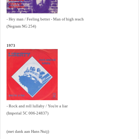
- Hey man / Feeling better - Man of high reach
(Negram NG 254)
1973
- Rock and roll lullaby / You're a liar
(Imperial 5C 006-24837)
(met dank aan Hans Nuij)