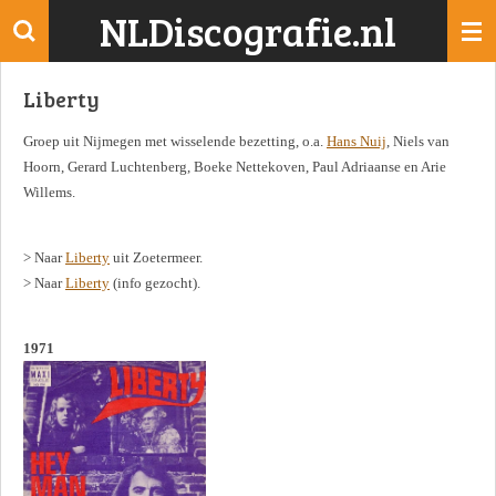
NLDiscografie.nl
Ga
direct
naar
Liberty
de
hoofdinhoud
Groep uit Nijmegen met wisselende bezetting, o.a.
Hans Nuij
, Niels van
Hoorn, Gerard Luchtenberg, Boeke Nettekoven, Paul Adriaanse en Arie
Willems.
> Naar
Liberty
uit Zoetermeer.
> Naar
Liberty
(info gezocht).
1971